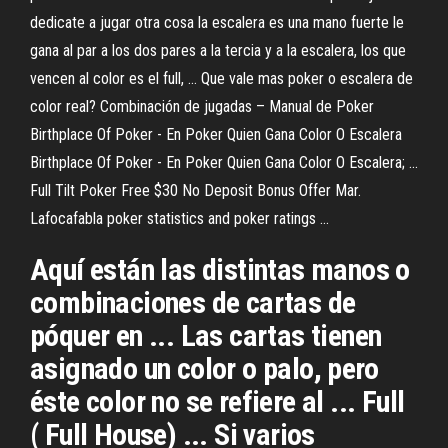
dedicate a jugar otra cosa la escalera es una mano fuerte le
gana al par a los dos pares a la tercia y a la escalera, los que
vencen al color es el full, … Que vale mas poker o escalera de
color real? Combinación de jugadas – Manual de Poker
Birthplace Of Poker - En Poker Quien Gana Color O Escalera
Birthplace Of Poker - En Poker Quien Gana Color O Escalera; ...
Full Tilt Poker Free $30 No Deposit Bonus Offer Mar.
Lafocafabla poker statistics and poker ratings ...
Aquí están las distintas manos o
combinaciones de cartas de
póquer en ... Las cartas tienen
asignado un color o palo, pero
éste color no se refiere al ... Full
( Full House) ... Si varios